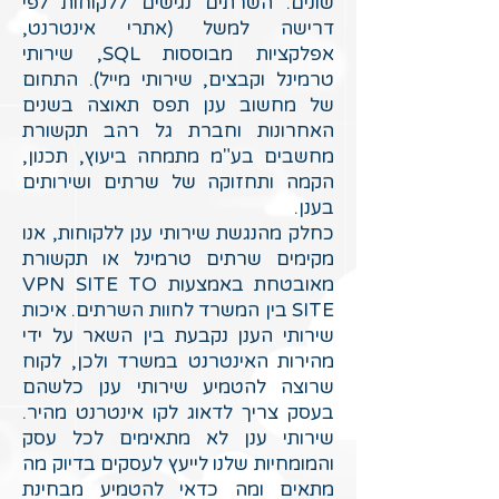
שונים. השרתים נגישים ללקוחות לפי
דרישה למשל (אתרי אינטרנט,
אפלקציות מבוססות SQL, שירותי
טרמינל וקבצים, שירותי מייל). התחום
של מחשוב ענן תפס תאוצה בשנים
האחרונות וחברת גל רהב תקשורת
מחשבים בע"מ מתמחה ביעוץ, תכנון,
הקמה ותחזוקה של שרתים ושירותים
בענן.
כחלק מהנגשת שירותי ענן ללקוחות, אנו
מקימים שרתים טרמינל או תקשורת
מאובטחת באמצעות VPN SITE TO
SITE בין המשרד לחוות השרתים. איכות
שירותי הענן נקבעת בין השאר על ידי
מהירות האינטרנט במשרד ולכן, לקוח
שרוצה להטמיע שירותי ענן כלשהם
בעסק צריך לדאוג לקו אינטרנט מהיר.
שירותי ענן לא מתאימים לכל עסק
והמומחיות שלנו לייעץ לעסקים בדיוק מה
מתאים ומה כדאי להטמיע מבחינת