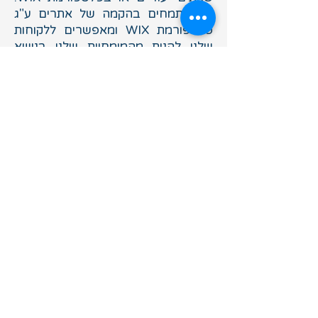
אנו מתמחים בהקמה של אתרים ע"ג
פלטפורמת WIX ומאפשרים ללקוחות
שלנו להנות מהמומחיות שלנו בנושא
תחזוקה וניהול שמות מתחם (Domain
name) , תחזוקה מקצה לקצה של כל
נושא אתר האינטרנט ומערך דוא"ל
שקשור אליו.
צור קשר
גל רהב תקשורת מחשבים בע"מ
ת.ד 130 רעננה מיקוד
4310101
info@galrahav.co.il
טלפון
054-5960959