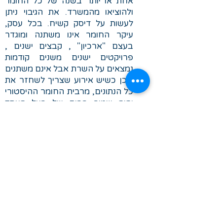
אחת או יותר בשנה של כל החומר
ולהוציאו מהמשרד. את הגיבוי ניתן
לעשות על דיסק קשיח. בכל עסק,
עיקר החומר אינו משתנה ומוגדר
בעצם "ארכיון" , קבצים ישנים ,
פרויקטים ישנים משנים קודמות
נמצאים על השרת אבל אינם משתנים
ולכן כשיש אירוע שצריך לשחזר את
כל הנתונים, מרבית החומר ההיסטורי
יהיה שמור בבית של בעל העסק
ולמעשה חברת המחשוב תצטרך
לדאוג רק לשחזור החומר העדכני.
7. גיבוי באמצעות SNAPSHOT או שרת
רדום (מערכות וירטואליות).
במערכות של שרתים וירטואלים, ניתן
לגבות ולשכפל את החומר או
השרתים באמצעות SNAPSHOT או
באמצעות שרתים רדומים. שיטות
אלה מאפשרות להדליק שרת עם