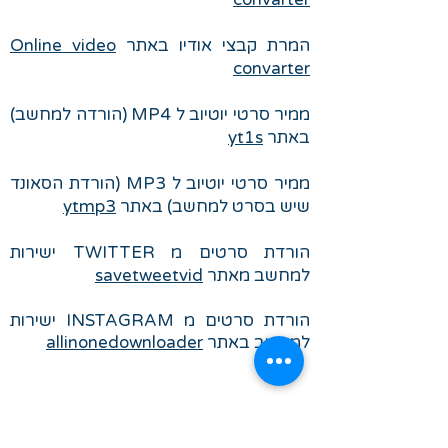
המרת קבצי אודיו באתר
Online video
convarter
ממיר סרטי יוטיוב ל MP4 (הורדה למחשב)
באתר
yt1s
ממיר סרטי יוטיוב ל MP3 (הורדת הסאונד
שיש בסרט למחשב) באתר
ytmp3
הורדת סרטים מ TWITTER ישירות
למחשב מאתר
savetweetvid
הורדת סרטים מ INSTAGRAM ישירות
למחשב באתר
allinonedownloader
אתרים אלה נבדקו על ידנו וניתן להשתמש
בהם ללא חשש. האתרים מאפשרים המרת